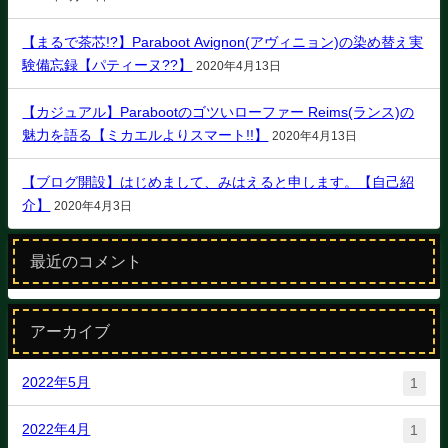
【まるで茶芯!?】Paraboot Avignon(アヴィニョン)の染め替え実
験備忘録【パティーヌ??】
2020年4月13日
【カジュアル】Parabootのゴツいローファー Reims(ランス)の
魅力を語る【ミカエルよりスマート!!】
2020年4月13日
【ブログ開設】はじめまして、みはえると申します。【自己紹
介】
2020年4月3日
最近のコメント
アーカイブ
2022年5月
1
2022年4月
1